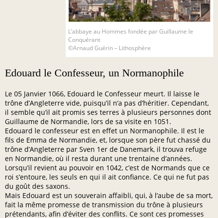
L’abbaye au Hommes fondée par Guillaume le
Conquérant
©Arnaud Guérin – Lithosphère
Edouard le Confesseur, un Normanophile
Le 05 Janvier 1066, Edouard le Confesseur meurt. Il laisse le
trône d’Angleterre vide, puisqu’il n’a pas d’héritier. Cependant,
il semble qu’il ait promis ses terres à plusieurs personnes dont
Guillaume de Normandie, lors de sa visite en 1051.
Edouard le confesseur est en effet un Normanophile. Il est le
fils de Emma de Normandie, et, lorsque son père fut chassé du
trône d’Angleterre par Sven 1er de Danemark, il trouva refuge
en Normandie, où il resta durant une trentaine d’années.
Lorsqu’il revient au pouvoir en 1042, c’est de Normands que ce
roi s’entoure, les seuls en qui il ait confiance. Ce qui ne fut pas
du goût des saxons.
Mais Edouard est un souverain affaibli, qui, à l’aube de sa mort,
fait la même promesse de transmission du trône à plusieurs
prétendants, afin d’éviter des conflits. Ce sont ces promesses