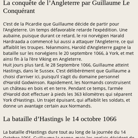
La conquête de l’Angleterre par Guillaume Le
Conquérant
C’est de la Picardie que Guillaume décide de partir pour
l’Angleterre. Un temps défavorable retarde l’expédition. Une
aubaine, puisque durant ce retard, le roi norvégien Harald
Hardraada a commencé lui aussi a attaquer l’Angleterre, ce qui
affaiblit les troupes. Néanmoins, Harold d’Angleterre gagne la
bataille sur les norvégiens le 20 septembre 1066, à York, et met
ainsi fin à la l’ère Viking en Angleterre.
Huit jours plus tard, le 28 Septembre 1066, Guillaume atteint
Hastings, dans le Sussex. C’est délibérément que Guillaume a
choisi d’arriver ici, puisqu’il s’agit du domaine personnel
d’Harold Godwinson. Rapidement, les Normands construisent
un château en bois et en terre. Pendant ce temps, l’armée
d’Harold doit effectuer à pieds les 363 kilomètres qui séparent
York d’Hastings. Un trajet épuisant, qui affaiblit les soldats, et
donne un avantage certain aux Normands.
La bataille d’Hastings le 14 octobre 1066
La bataille d’Hastings dure tout au long de la journée du 14
Octobre 1066. Guillaume la gagne, mais les anglais décident de