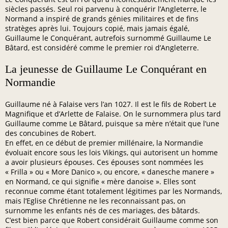
siècles passés. Seul roi parvenu à conquérir l’Angleterre, le
Normand a inspiré de grands génies militaires et de fins
stratèges après lui. Toujours copié, mais jamais égalé,
Guillaume le Conquérant, autrefois surnommé Guillaume Le
Bâtard, est considéré comme le premier roi d’Angleterre.
La jeunesse de Guillaume Le Conquérant en
Normandie
Guillaume né à Falaise vers l’an 1027. Il est le fils de Robert Le
Magnifique et d’Arlette de Falaise. On le surnommera plus tard
Guillaume comme Le Bâtard, puisque sa mère n’était que l’une
des concubines de Robert.
En effet, en ce début de premier millénaire, la Normandie
évoluait encore sous les lois Vikings, qui autorisent un homme
a avoir plusieurs épouses. Ces épouses sont nommées les
« Frilla » ou « More Danico », ou encore, « danesche manere »
en Normand, ce qui signifie « mère danoise ». Elles sont
reconnue comme étant totalement légitimes par les Normands,
mais l’Eglise Chrétienne ne les reconnaissant pas, on
surnomme les enfants nés de ces mariages, des bâtards.
C’est bien parce que Robert considérait Guillaume comme son