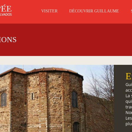
VISITER
DÉCOUVRIR GUILLAUME
IONS
E
Gui
acc
La 
qui
tra
Nor
Les
plu