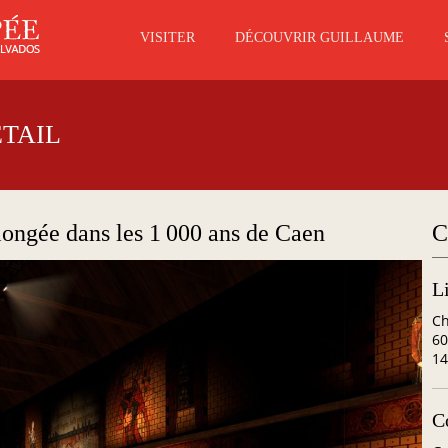
VISITER
DÉCOUVRIR GUILLAUME
ÉTAIL
longée dans les 1 000 ans de Caen
C
L
Ch
60
1
C