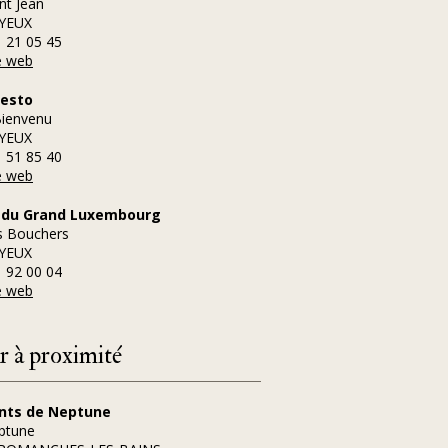
nt Jean
YEUX
1 21 05 45
te web
Resto
Bienvenu
YEUX
1 51 85 40
te web
 du Grand Luxembourg
s Bouchers
YEUX
1 92 00 04
te web
 à proximité
nts de Neptune
ptune