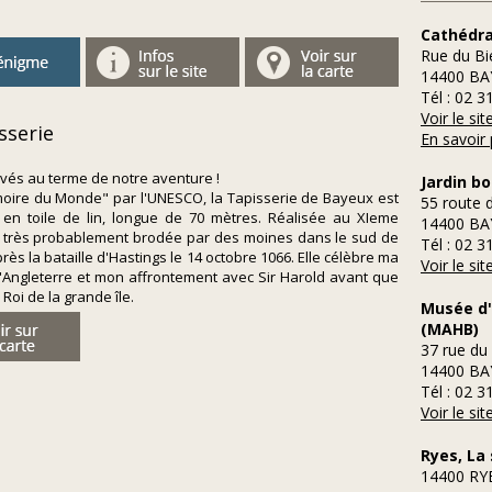
Cathédra
Rue du B
14400 BA
Tél : 02 3
Voir le si
sserie
En savoir 
ivés au terme de notre aventure !
Jardin b
ire du Monde" par l'UNESCO, la Tapisserie de Bayeux est
55 route 
en toile de lin, longue de 70 mètres. Réalisée au XIeme
14400 BA
fut très probablement brodée par des moines dans le sud de
Tél : 02 3
près la bataille d'Hastings le 14 octobre 1066. Elle célèbre ma
Voir le si
'Angleterre et mon affrontement avec Sir Harold avant que
 Roi de la grande île.
Musée d'
(MAHB)
37 rue du
14400 BA
Tél : 02 3
Voir le si
Ryes, La
14400 RY