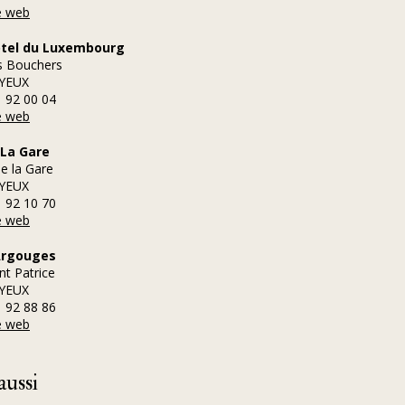
te web
tel du Luxembourg
s Bouchers
YEUX
1 92 00 04
te web
 La Gare
de la Gare
YEUX
1 92 10 70
te web
Argouges
nt Patrice
YEUX
1 92 88 86
te web
aussi