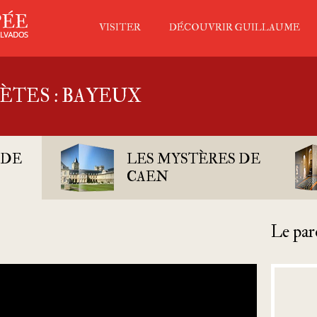
VISITER
DÉCOUVRIR GUILLAUME
ÈTES : BAYEUX
 DE
LES MYSTÈRES DE
CAEN
Le par