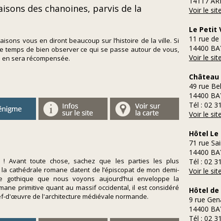
14117 A
isons des chanoines, parvis de la
Voir le si
Le Petit 
11 rue de
isons vous en diront beaucoup sur l’histoire de la ville. Si
14400 BA
e temps de bien observer ce qui se passe autour de vous,
Voir le si
té en sera récompensée.
Château 
49 rue Be
14400 BA
Tél : 02 3
Voir le si
Hôtel Le 
71 rue Sai
14400 BA
 ! Avant toute chose, sachez que les parties les plus
Tél : 02 3
la cathédrale romane datent de l’épiscopat de mon demi-
Voir le si
fice gothique que nous voyons aujourd’hui enveloppe la
mane primitive quant au massif occidental, il est considéré
Hôtel de 
-d'œuvre de l'architecture médiévale normande.
9 rue Ge
14400 BA
Tél : 02 3