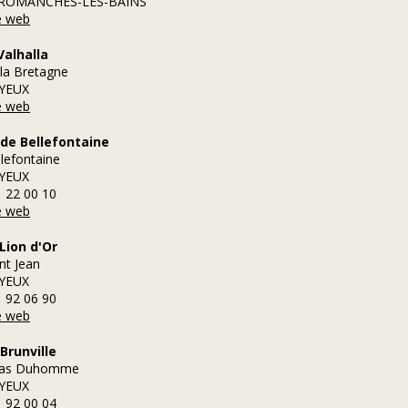
RROMANCHES-LES-BAINS
te web
Valhalla
 la Bretagne
YEUX
te web
de Bellefontaine
llefontaine
YEUX
1 22 00 10
te web
Lion d'Or
nt Jean
YEUX
1 92 06 90
te web
Brunville
nas Duhomme
YEUX
1 92 00 04