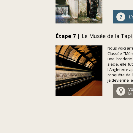
Étape 7 |
Le Musée de la Tapi
Nous voici arr
Classée "Mémo
une broderie 
siècle, elle 
l'Angleterre a
conquête de l
je devienne le