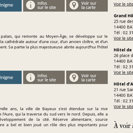
Voir le si
Grand Hô
25 rue de
14400 BA
Tél : 02 3
 palais, qui remonte au Moyen-Âge, se développe sur le
Voir le si
la cathédrale autour d’une cour, d’un ancien cloître, et d’un
ent. Sa partie la plus majestueuse abrite aujourd’hui l’hôtel
Hôtel de
26 place 
14400 BA
Tél : 02 3
Voir le si
Hôtel d'
21 rue Sai
14400 BA
Tél : 02 3
Voir le si
mille ans, la ville de Bayeux s’est étendue sur la rive
 l’Aure, qui la traverse du sud vers le nord. Depuis, elle a
éveloppement de la cité. Réserve alimentaire, source
À voir 
Aure a bel et bien joué un rôle des plus importants pour