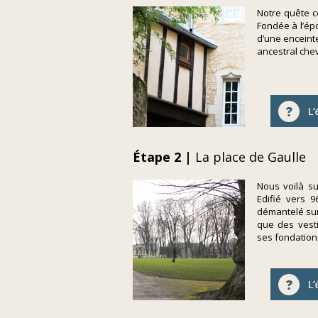
Notre quête c
Fondée à l’épo
d’une enceinte
ancestral cheva
Étape 2 |
La place de Gaulle
Nous voilà su
Edifié vers 9
démantelé sur 
que des vest
ses fondations