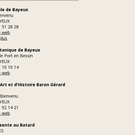
le de Bayeux
ienvenu
YEUX
1 51 28 28
te web
plus
otanique de Bayeux
de Port en Bessin
YEUX
1 10 10 14
te web
Art et d'Histoire Baron Gérard
 Bienvenu
YEUX
1 92 14 21
te web
 sente au Batard
ES