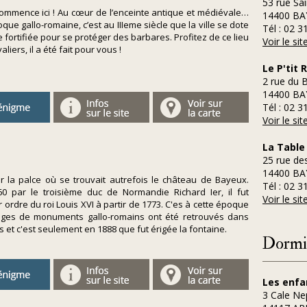
53 rue Sai
ommence ici ! Au cœur de l’enceinte antique et médiévale…
14400 BA
que gallo-romaine, c’est au IIIeme siècle que la ville se dote
Tél : 02 3
 fortifiée pour se protéger des barbares. Profitez de ce lieu
Voir le si
liers, il a été fait pour vous !
Le P'tit 
2 rue du 
14400 BA
Tél : 02 3
Voir le si
La Table
25 rue de
14400 BA
r la palce où se trouvait autrefois le château de Bayeux.
Tél : 02 3
60 par le troisième duc de Normandie Richard Ier, il fut
Voir le si
ordre du roi Louis XVI à partir de 1773. C'es à cette époque
iges de monuments gallo-romains ont été retrouvés dans
 et c'est seulement en 1888 que fut érigée la fontaine.
Dormir
Les enfa
3 Cale Ne