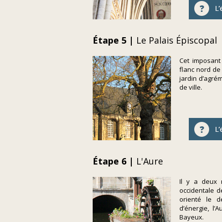
Étape 5 |
Le Palais Épiscopal
Cet imposant
flanc nord de 
jardin d’agrém
de ville.
Étape 6 |
L'Aure
Il y a deux 
occidentale de
orienté le d
d’énergie, l’
Bayeux.