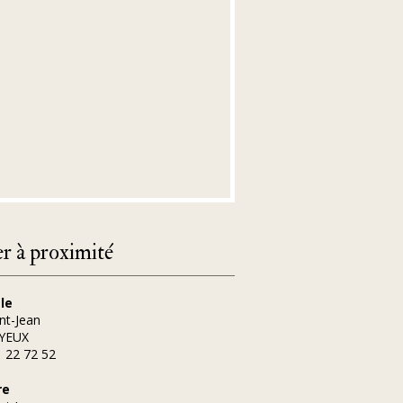
 à proximité
le
nt-Jean
YEUX
1 22 72 52
re