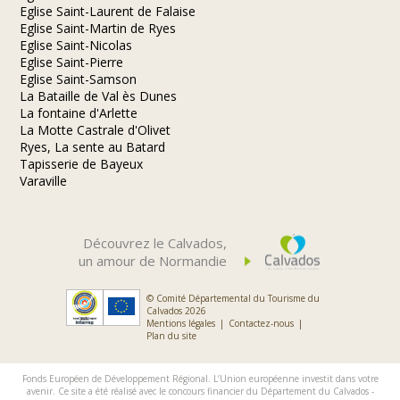
Eglise Saint-Laurent de Falaise
Eglise Saint-Martin de Ryes
Eglise Saint-Nicolas
Eglise Saint-Pierre
Eglise Saint-Samson
La Bataille de Val ès Dunes
La fontaine d'Arlette
La Motte Castrale d'Olivet
Ryes, La sente au Batard
Tapisserie de Bayeux
Varaville
Découvrez le Calvados,
un amour de Normandie
© Comité Départemental du Tourisme du
Calvados 2026
Mentions légales
Contactez-nous
Plan du site
Fonds Européen de Développement Régional. L’Union européenne investit dans votre
avenir. Ce site a été réalisé avec le concours financier du Département du Calvados -