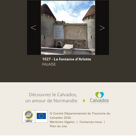
1027
- La fontaine d’Arlette
FALAISE
Découvrez le Calvados,
un amour de Normandie
© Comité Départemental du Tourisme du
Calvados 2026
Mentions légales
Contactez-nous
Plan du site