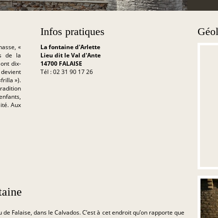
Infos pratiques
Géol
hasse, «
La fontaine d'Arlette
s de la
Lieu dit le Val d'Ante
 ont dix-
14700 FALAISE
e devient
Tél : 02 31 90 17 26
rilla »).
radition
nfants,
ité. Aux
taine
u de Falaise, dans le Calvados. C’est à cet endroit qu’on rapporte que