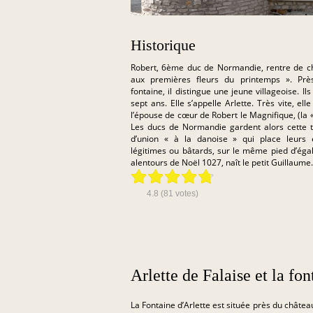
Historique
Robert, 6ème duc de Normandie, rentre de c
aux premières fleurs du printemps ». Prè
fontaine, il distingue une jeune villageoise. Ils
sept ans. Elle s’appelle Arlette. Très vite, ell
l’épouse de cœur de Robert le Magnifique, (la «f
Les ducs de Normandie gardent alors cette t
d’union « à la danoise » qui place leurs e
légitimes ou bâtards, sur le même pied d’égal
alentours de Noël 1027, naît le petit Guillaume.
4.8
(
81
votes)
Arlette de Falaise et la fon
La Fontaine d’Arlette est située près du châtea