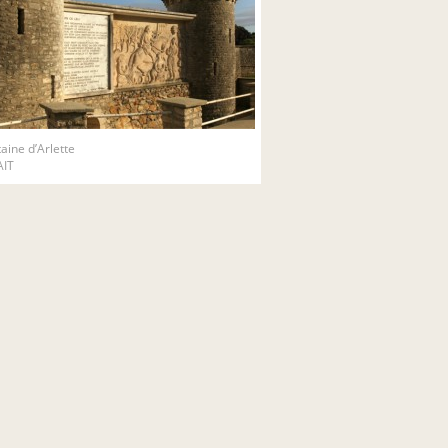
taine d’Arlette
IT