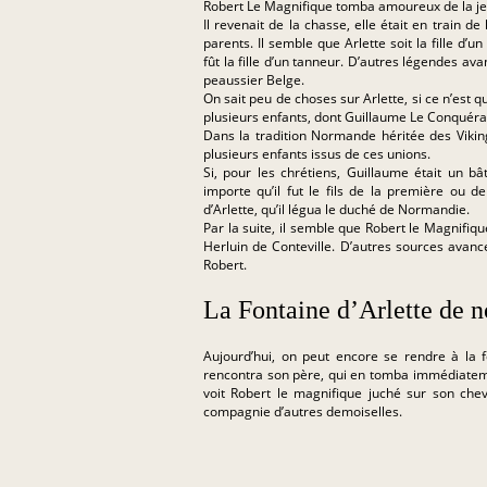
Robert Le Magnifique tomba amoureux de la jeune
Il revenait de la chasse, elle était en train 
parents. Il semble que Arlette soit la fille d’
fût la fille d’un tanneur. D’autres légendes ava
peaussier Belge.
On sait peu de choses sur Arlette, si ce n’est q
plusieurs enfants, dont Guillaume Le Conquéra
Dans la tradition Normande héritée des Viking
plusieurs enfants issus de ces unions.
Si, pour les chrétiens, Guillaume était un bât
importe qu’il fut le fils de la première ou de
d’Arlette, qu’il légua le duché de Normandie.
Par la suite, il semble que Robert le Magnifiq
Herluin de Conteville. D’autres sources avance
Robert.
La Fontaine d’Arlette de n
Aujourd’hui, on peut encore se rendre à la 
rencontra son père, qui en tomba immédiatem
voit Robert le magnifique juché sur son cheva
compagnie d’autres demoiselles.